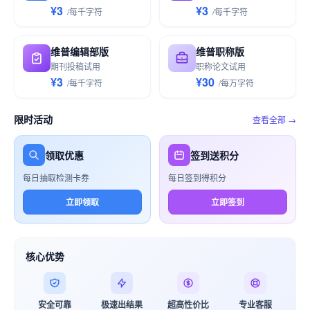
¥3
¥3
/
每千
字符
/
每千
字符
维普编辑部版
维普职称版
期刊投稿试用
职称论文试用
¥3
¥30
/
每千
字符
/
每万
字符
限时活动
查看全部 →
领取优惠
签到送积分
每日抽取检测卡券
每日签到得积分
立即领取
立即签到
核心优势
安全可靠
极速出结果
超高性价比
专业客服