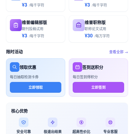
¥3
¥3
/
每千
字符
/
每千
字符
维普编辑部版
维普职称版
期刊投稿试用
职称论文试用
¥3
¥30
/
每千
字符
/
每万
字符
限时活动
查看全部 →
领取优惠
签到送积分
每日抽取检测卡券
每日签到得积分
立即领取
立即签到
核心优势
安全可靠
极速出结果
超高性价比
专业客服