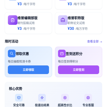
¥3
¥3
/
每千
字符
/
每千
字符
维普编辑部版
维普职称版
期刊投稿试用
职称论文试用
¥3
¥30
/
每千
字符
/
每万
字符
限时活动
查看全部 →
领取优惠
签到送积分
每日抽取检测卡券
每日签到得积分
立即领取
立即签到
核心优势
安全可靠
极速出结果
超高性价比
专业客服