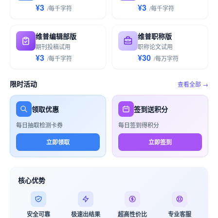
¥3
¥3
/
每千
字符
/
每千
字符
维普编辑部版
维普职称版
期刊投稿试用
职称论文试用
¥3
¥30
/
每千
字符
/
每万
字符
限时活动
查看全部 →
领取优惠
签到送积分
每日抽取检测卡券
每日签到得积分
立即领取
立即签到
核心优势
安全可靠
极速出结果
超高性价比
专业客服