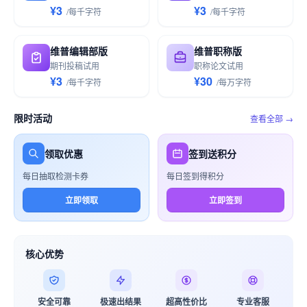
¥3
¥3
/
每千
字符
/
每千
字符
维普编辑部版
维普职称版
期刊投稿试用
职称论文试用
¥3
¥30
/
每千
字符
/
每万
字符
限时活动
查看全部 →
领取优惠
签到送积分
每日抽取检测卡券
每日签到得积分
立即领取
立即签到
核心优势
安全可靠
极速出结果
超高性价比
专业客服