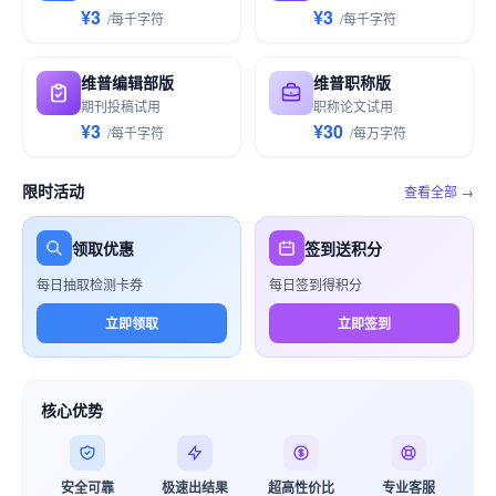
¥3
¥3
/
每千
字符
/
每千
字符
维普编辑部版
维普职称版
期刊投稿试用
职称论文试用
¥3
¥30
/
每千
字符
/
每万
字符
限时活动
查看全部 →
领取优惠
签到送积分
每日抽取检测卡券
每日签到得积分
立即领取
立即签到
核心优势
安全可靠
极速出结果
超高性价比
专业客服